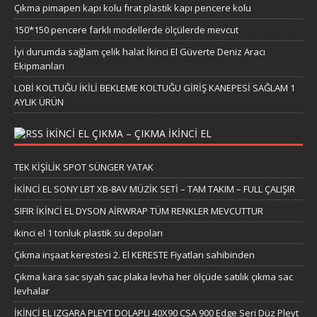
Çıkma pimapen kapı kolu fırat plastik kapı pencere kolu
150*150 pencere farklı modellerde ölçülerde mevcut
İyi durumda sağlam çelik halat İkinci El Güverte Deniz Aracı
Ekipmanları
LOBİ KOLTUĞU İKİLİ BEKLEME KOLTUĞU GİRİŞ KANEPESİ SAĞLAM 1
AYLIK ÜRÜN
IKINCI EL ÇIKMA – ÇIKMA IKINCI EL
TEK KİŞİLİK SPOT SÜNGER YATAK
İKİNCİ EL SONY LBT XB-8AV MÜZİK SETİ – TAM TAKIM – FULL ÇALIŞIR
SIFIR İKİNCİ EL DYSON AİRWRAP TÜM RENKLER MEVCUTTUR
ikinci el 1 tonluk plastik su depoları
Çıkma inşaat kerestesi 2. El KERESTE Fiyatları sahibinden
Çıkma kara sac siyah sac plaka levha her ölçüde satılık çıkma sac
levhalar
İKİNCİ EL IZGARA PLEYT DOLAPLI 40X90 CSA 900 Edge Seri Düz Pleyt