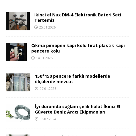
ikinci el Nux DM-4 Elektronik Bateri Seti
Tertemiz
25.01.2026
Çıkma pimapen kapı kolu fırat plastik kapı
pencere kolu
14.01.2026
150*150 pencere farklı modellerde
ölçülerde mevcut
07.01.2026
İyi durumda sağlam çelik halat İkinci El
Güverte Deniz Aracı Ekipmanları
06.07.2024