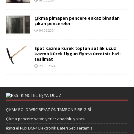
08.06.2024
Çıkma pimapen pencere enkaz binadan
çıkan pencereler
04.06.2024
Spot kazma kürek toptan satılık ucuz
kazma kürek Uygun fiyata ücretsiz hızlı
teslimat
29.05.2024
İKİNCİ EL EŞYA UCUZ
ÇIKMA POLO WRC BEYAZ ÖN TAMPON SIFIR GİBİ
Çıkma pencere satan yerler anadolu yakası
ikinci el Nux DM-4 Elektronik Bateri Seti Tertemiz