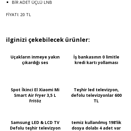
BİR ADET ÜÇLÜ LNB
FİYATI: 20 TL
ilginizi çekebilecek ürünler:
Uçakların inmeye yakın
İş bankasının 0 limitle
çıkardığı ses
kredi kartı yollaması
Spot İkinci El Xiaomi Mi
Teşhir led televizyon,
Smart Air Fryer 3,5 L
defolu televizyonlar 600
Fritöz
TL
Samsung LED & LCD TV
temiz kullanılmış 198’lik
Defolu teşhir televizyon
dosya dolabı 4 adet var