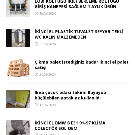
LOBİ KOLTUĞU İKİLİ BEKLEME KOLTUĞU
GİRİŞ KANEPESİ SAĞLAM 1 AYLIK ÜRÜN
30.06.2024
İKİNCİ EL PLASTİK TUVALET SEYYAR TEKLİ
WC KALIN MALZEMEDEN
25.06.2024
Çıkma palet istediğiniz kadar ikinci el palet
satışı
21.06.2024
Ikea çocuk odası takımı Büyüyüp
küçülebilen yatak az kullanıldı
12.06.2024
İKİNCİ EL BMW 8 E31 91-97 KLİMA
COLECTÖR SOL OEM