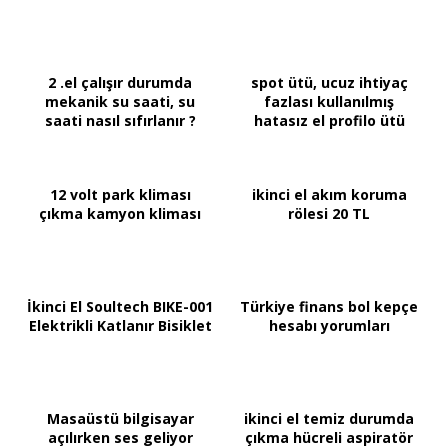
2 .el çalışır durumda
spot ütü, ucuz ihtiyaç
mekanik su saati, su
fazlası kullanılmış
saati nasıl sıfırlanır ?
hatasız el profilo ütü
12 volt park kliması
ikinci el akım koruma
çıkma kamyon kliması
rölesi 20 TL
İkinci El Soultech BIKE-001
Türkiye finans bol kepçe
Elektrikli Katlanır Bisiklet
hesabı yorumları
Masaüstü bilgisayar
ikinci el temiz durumda
açılırken ses geliyor
çıkma hücreli aspiratör