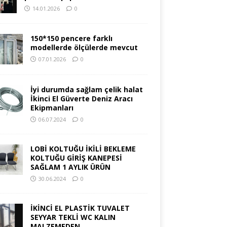
14.01.2026
0
150*150 pencere farklı
modellerde ölçülerde mevcut
07.01.2026
0
İyi durumda sağlam çelik halat
İkinci El Güverte Deniz Aracı
Ekipmanları
06.07.2024
0
LOBİ KOLTUĞU İKİLİ BEKLEME
KOLTUĞU GİRİŞ KANEPESİ
SAĞLAM 1 AYLIK ÜRÜN
30.06.2024
0
İKİNCİ EL PLASTİK TUVALET
SEYYAR TEKLİ WC KALIN
MALZEMEDEN