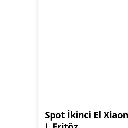
Spot İkinci El Xiao
L Fritöz