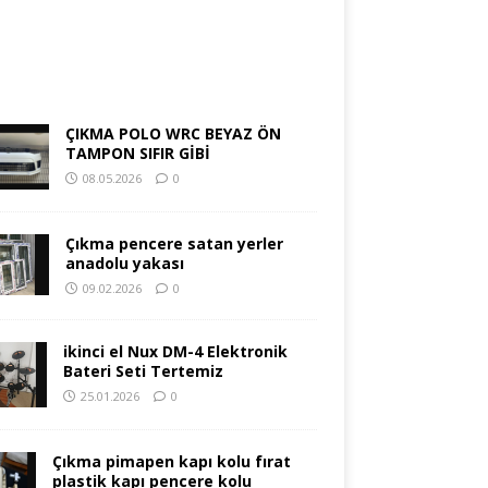
ÇIKMA POLO WRC BEYAZ ÖN
TAMPON SIFIR GİBİ
08.05.2026
0
Çıkma pencere satan yerler
anadolu yakası
09.02.2026
0
ikinci el Nux DM-4 Elektronik
Bateri Seti Tertemiz
25.01.2026
0
Çıkma pimapen kapı kolu fırat
plastik kapı pencere kolu