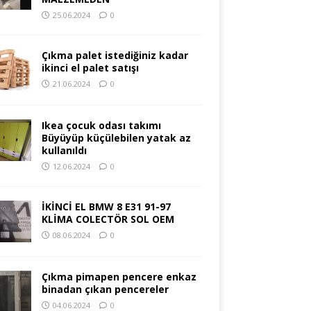
25.06.2024
0
Çıkma palet istediğiniz kadar
ikinci el palet satışı
21.06.2024
0
Ikea çocuk odası takımı
Büyüyüp küçülebilen yatak az
kullanıldı
12.06.2024
0
İKİNCİ EL BMW 8 E31 91-97
KLİMA COLECTÖR SOL OEM
08.06.2024
0
Çıkma pimapen pencere enkaz
binadan çıkan pencereler
04.06.2024
0