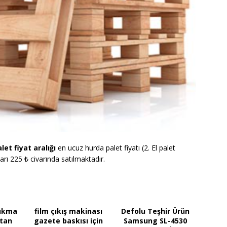
let fiyat aralığı
en ucuz hurda palet fiyatı (2. El palet
tları 225 ₺ civarında satılmaktadır.
çıkma
film çıkış makinası
Defolu Teşhir Ürün
ptan
gazete baskısı için
Samsung SL-4530