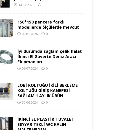
14.01.2026
0
150*150 pencere farklı
modellerde ölçülerde mevcut
07.01.2026
0
İyi durumda sağlam çelik halat
İkinci El Güverte Deniz Aracı
Ekipmanları
06.07.2024
0
LOBİ KOLTUĞU İKİLİ BEKLEME
KOLTUĞU GİRİŞ KANEPESİ
SAĞLAM 1 AYLIK ÜRÜN
30.06.2024
0
İKİNCİ EL PLASTİK TUVALET
SEYYAR TEKLİ WC KALIN
MALZEMEDEN