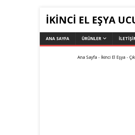
İKİNCİ EL EŞYA UC
ANA SAYFA
ÜRÜNLER
ILETIŞ
Ana Sayfa
-
İkinci El Eşya
-
Çık