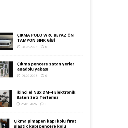
ÇIKMA POLO WRC BEYAZ ÖN
TAMPON SIFIR GİBİ
08.05.2026
0
Çıkma pencere satan yerler
anadolu yakası
09.02.2026
0
ikinci el Nux DM-4 Elektronik
Bateri Seti Tertemiz
25.01.2026
0
Çıkma pimapen kapı kolu fırat
plastik kapı pencere kolu