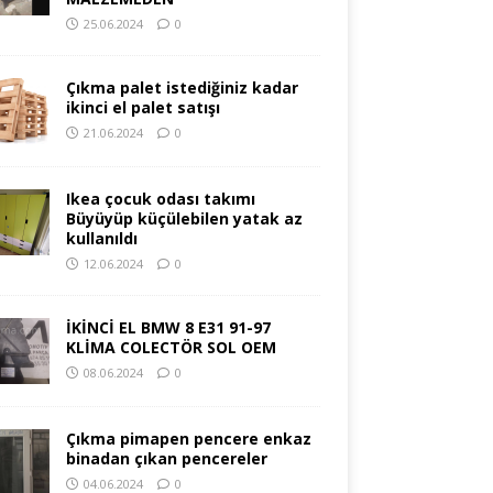
25.06.2024
0
Çıkma palet istediğiniz kadar
ikinci el palet satışı
21.06.2024
0
Ikea çocuk odası takımı
Büyüyüp küçülebilen yatak az
kullanıldı
12.06.2024
0
İKİNCİ EL BMW 8 E31 91-97
KLİMA COLECTÖR SOL OEM
08.06.2024
0
Çıkma pimapen pencere enkaz
binadan çıkan pencereler
04.06.2024
0