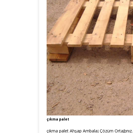
çıkma palet
çıkma palet Ahşap Ambalaj Çözüm Ortağınız.