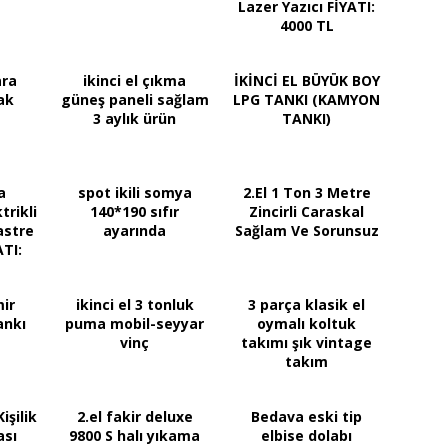
Lazer Yazıcı FİYATI:
4000 TL
ara
ikinci el çıkma
İKİNCİ EL BÜYÜK BOY
ak
güneş paneli sağlam
LPG TANKI (KAMYON
3 aylık ürün
TANKI)
a
spot ikili somya
2.El 1 Ton 3 Metre
rikli
140*190 sıfır
Zincirli Caraskal
astre
ayarında
Sağlam Ve Sorunsuz
ATI:
ir
ikinci el 3 tonluk
3 parça klasik el
ankı
puma mobil-seyyar
oymalı koltuk
vinç
takımı şık vintage
takım
işilik
2.el fakir deluxe
Bedava eski tip
ası
9800 S halı yıkama
elbise dolabı