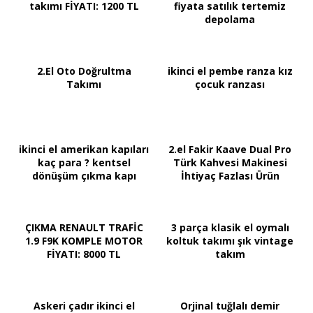
takımı FİYATI: 1200 TL
fiyata satılık tertemiz
depolama
2.El Oto Doğrultma
ikinci el pembe ranza kız
Takımı
çocuk ranzası
ikinci el amerikan kapıları
2.el Fakir Kaave Dual Pro
kaç para ? kentsel
Türk Kahvesi Makinesi
dönüşüm çıkma kapı
İhtiyaç Fazlası Ürün
ÇIKMA RENAULT TRAFİC
3 parça klasik el oymalı
1.9 F9K KOMPLE MOTOR
koltuk takımı şık vintage
FİYATI: 8000 TL
takım
Askeri çadır ikinci el
Orjinal tuğlalı demir