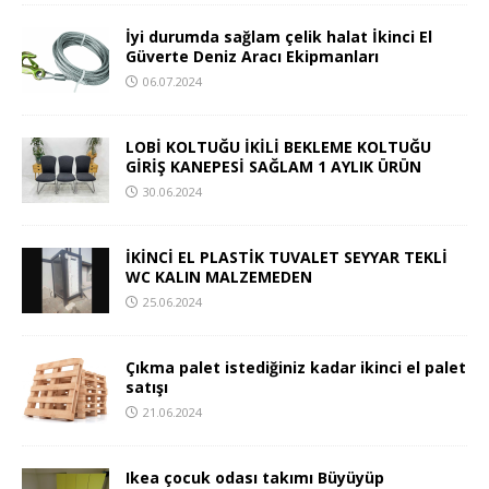
İyi durumda sağlam çelik halat İkinci El
Güverte Deniz Aracı Ekipmanları
06.07.2024
LOBİ KOLTUĞU İKİLİ BEKLEME KOLTUĞU
GİRİŞ KANEPESİ SAĞLAM 1 AYLIK ÜRÜN
30.06.2024
İKİNCİ EL PLASTİK TUVALET SEYYAR TEKLİ
WC KALIN MALZEMEDEN
25.06.2024
Çıkma palet istediğiniz kadar ikinci el palet
satışı
21.06.2024
Ikea çocuk odası takımı Büyüyüp