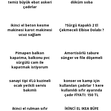
temiz büyük ebat askeri
döküm soba
çadırlar
ikinci el beton kesme
?Sürgü Kapaklı 2 El
makinesi karot makinesi
Çekmeceli Elbise Dolabı ?
ucuz sağlam
Pimapen balkon
Amortisörlü tabure
kapatma, balkonu pvc
sünger ve file döşemeli
sürgülü cam ile
kapatmak istiyorum
sanayi tipi 4’Lü kuzineli
konser ve kamp için
ocak yetkili servis
kullanılan çadırlar 1 kere
bakımlı
kullanıldı sıfır ayarında
çadır FİYATI: 150 TL
ikinci el rulman sıfır
İKİNCİ EL IKEA BÜFE