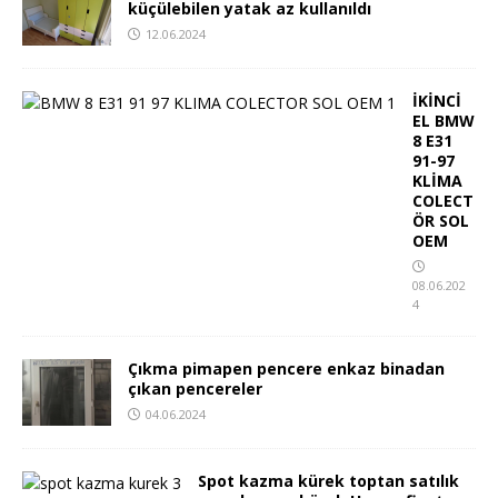
küçülebilen yatak az kullanıldı
12.06.2024
İKİNCİ
EL BMW
8 E31
91-97
KLİMA
COLECT
ÖR SOL
OEM
08.06.202
4
Çıkma pimapen pencere enkaz binadan
çıkan pencereler
04.06.2024
Spot kazma kürek toptan satılık