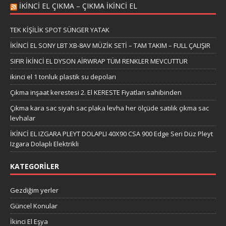
IKINCI EL ÇIKMA – ÇIKMA IKINCI EL
TEK KİŞİLİK SPOT SÜNGER YATAK
İKİNCİ EL SONY LBT XB-8AV MÜZİK SETİ – TAM TAKIM – FULL ÇALIŞIR
SIFIR İKİNCİ EL DYSON AİRWRAP TÜM RENKLER MEVCUTTUR
ikinci el 1 tonluk plastik su depoları
Çıkma inşaat kerestesi 2. El KERESTE Fiyatları sahibinden
Çıkma kara sac siyah sac plaka levha her ölçüde satılık çıkma sac
levhalar
İKİNCİ EL IZGARA PLEYT DOLAPLI 40X90 CSA 900 Edge Seri Düz Pleyt
Izgara Dolaplı Elektrikli
KATEGORILER
Gezdiğim yerler
Güncel Konular
İkinci El Eşya