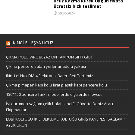
ucuz kazma kürek Uygun fiyata
ücretsiz hızlı teslimat
29.05.2024
İKİNCİ EL EŞYA UCUZ
ÇIKMA POLO WRC BEYAZ ÖN TAMPON SIFIR GİBİ
Çıkma pencere satan yerler anadolu yakası
ikinci el Nux DM-4 Elektronik Bateri Seti Tertemiz
Çıkma pimapen kapı kolu fırat plastik kapı pencere kolu
150*150 pencere farklı modellerde ölçülerde mevcut
İyi durumda sağlam çelik halat İkinci El Güverte Deniz Aracı
Ekipmanları
LOBİ KOLTUĞU İKİLİ BEKLEME KOLTUĞU GİRİŞ KANEPESİ SAĞLAM 1
AYLIK ÜRÜN