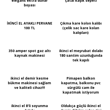
elegans ektra duvar
çatal kaşık sepeti
boyası
İKİNCİ EL AYAKLI PERVANE
Çıkma kare kolon kalıbı
100 TL
(çelik sac kare kolan
kalıpları)
350 amper spot gaz altı
ikinci el meşrubat dolabı
kaynak makinesi
180 santim uzunluğunda
tek kapılı
ikinci el demir kesme
Pimapen balkon
bükme makinesi sağlam
kapatma, balkonu pvc
ve kaliteli cihaz!!!
sürgülü cam ile
kapatmak istiyorum
ikinci el 8'li soyunma
Oldukça güçlü ikinci el