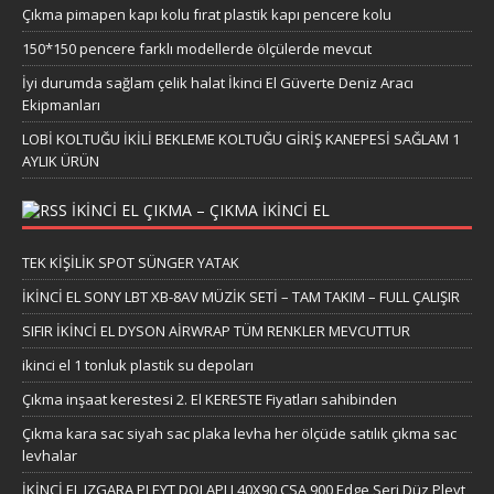
Çıkma pimapen kapı kolu fırat plastik kapı pencere kolu
150*150 pencere farklı modellerde ölçülerde mevcut
İyi durumda sağlam çelik halat İkinci El Güverte Deniz Aracı
Ekipmanları
LOBİ KOLTUĞU İKİLİ BEKLEME KOLTUĞU GİRİŞ KANEPESİ SAĞLAM 1
AYLIK ÜRÜN
IKINCI EL ÇIKMA – ÇIKMA IKINCI EL
TEK KİŞİLİK SPOT SÜNGER YATAK
İKİNCİ EL SONY LBT XB-8AV MÜZİK SETİ – TAM TAKIM – FULL ÇALIŞIR
SIFIR İKİNCİ EL DYSON AİRWRAP TÜM RENKLER MEVCUTTUR
ikinci el 1 tonluk plastik su depoları
Çıkma inşaat kerestesi 2. El KERESTE Fiyatları sahibinden
Çıkma kara sac siyah sac plaka levha her ölçüde satılık çıkma sac
levhalar
İKİNCİ EL IZGARA PLEYT DOLAPLI 40X90 CSA 900 Edge Seri Düz Pleyt