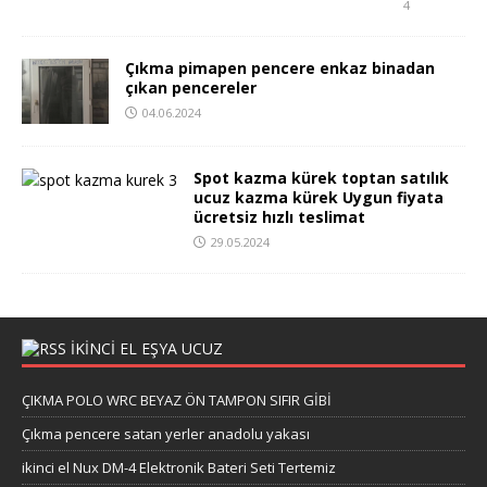
4
Çıkma pimapen pencere enkaz binadan
çıkan pencereler
04.06.2024
Spot kazma kürek toptan satılık
ucuz kazma kürek Uygun fiyata
ücretsiz hızlı teslimat
29.05.2024
İKİNCİ EL EŞYA UCUZ
ÇIKMA POLO WRC BEYAZ ÖN TAMPON SIFIR GİBİ
Çıkma pencere satan yerler anadolu yakası
ikinci el Nux DM-4 Elektronik Bateri Seti Tertemiz