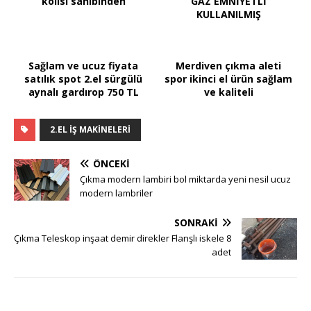
kolisi sahibinden
GAZ EMNİYETLİ
KULLANILMIŞ
Sağlam ve ucuz fiyata
Merdiven çıkma aleti
satılık spot 2.el sürgülü
spor ikinci el ürün sağlam
aynalı gardırop 750 TL
ve kaliteli
2.EL IŞ MAKINELERI
ÖNCEKI
Çıkma modern lambiri bol miktarda yeni nesil ucuz
modern lambriler
SONRAKI
Çıkma Teleskop inşaat demir direkler Flanşlı iskele 8
adet