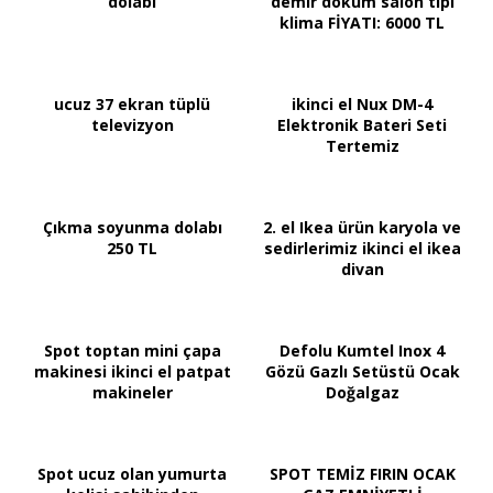
dolabı
demir döküm salon tipi
klima FİYATI: 6000 TL
ucuz 37 ekran tüplü
ikinci el Nux DM-4
televizyon
Elektronik Bateri Seti
Tertemiz
Çıkma soyunma dolabı
2. el Ikea ürün karyola ve
250 TL
sedirlerimiz ikinci el ikea
divan
Spot toptan mini çapa
Defolu Kumtel Inox 4
makinesi ikinci el patpat
Gözü Gazlı Setüstü Ocak
makineler
Doğalgaz
Spot ucuz olan yumurta
SPOT TEMİZ FIRIN OCAK