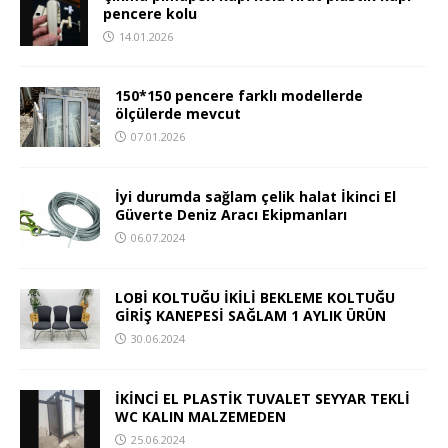
pencere kolu
14.01.2026
150*150 pencere farklı modellerde
ölçülerde mevcut
07.01.2026
İyi durumda sağlam çelik halat İkinci El
Güverte Deniz Aracı Ekipmanları
06.07.2024
LOBİ KOLTUĞU İKİLİ BEKLEME KOLTUĞU
GİRİŞ KANEPESİ SAĞLAM 1 AYLIK ÜRÜN
30.06.2024
İKİNCİ EL PLASTİK TUVALET SEYYAR TEKLİ
WC KALIN MALZEMEDEN
25.06.2024