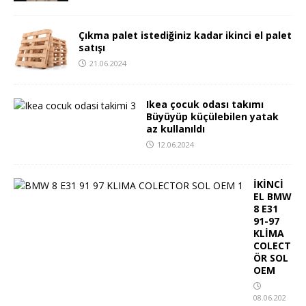
Çıkma palet istediğiniz kadar ikinci el palet
satışı
21.06.2024
Ikea çocuk odası takımı
Büyüyüp küçülebilen yatak
az kullanıldı
12.06.2024
İKİNCİ
EL BMW
8 E31
91-97
KLİMA
COLECT
ÖR SOL
OEM
08.06.202