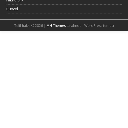
Teknolojik
Güncel
Telif hakkı © 2026 |
MH Themes
tarafından WordPress teması